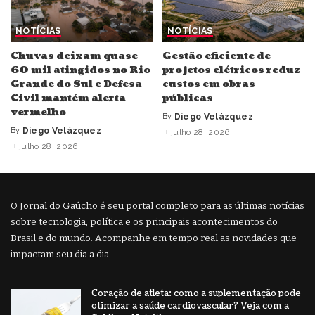
NOTÍCIAS
NOTÍCIAS
Chuvas deixam quase
Gestão eficiente de
60 mil atingidos no Rio
projetos elétricos reduz
Grande do Sul e Defesa
custos em obras
Civil mantém alerta
públicas
vermelho
By
Diego Velázquez
Posted
by
By
Diego Velázquez
julho 28, 2026
Posted
by
julho 28, 2026
O Jornal do Gaúcho é seu portal completo para as últimas notícias
sobre tecnologia, política e os principais acontecimentos do
Brasil e do mundo. Acompanhe em tempo real as novidades que
impactam seu dia a dia.
Coração de atleta: como a suplementação pode
otimizar a saúde cardiovascular? Veja com a