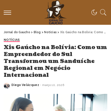
Jornal do Gaucho
>
Blog
>
Notícias
>
Xis Gaúcho na Bolívia: Como um Empreendedor do Sul Transformou um Sanduíche Regional em Negócio Internacional
NOTÍCIAS
Xis Gaúcho na Bolívia: Como um
Empreendedor do Sul
Transformou um Sanduíche
Regional em Negócio
Internacional
Diego Velázquez
março 10, 2026
Posted
by