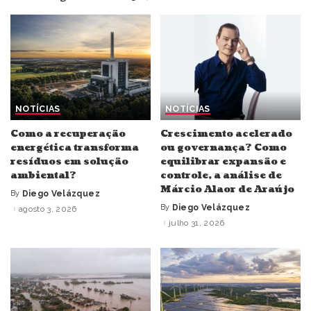
NOTÍCIAS
NOTÍCIAS
Como a recuperação
Crescimento acelerado
energética transforma
ou governança? Como
resíduos em solução
equilibrar expansão e
ambiental?
controle, a análise de
Márcio Alaor de Araújo
By
Diego Velázquez
Posted
by
By
Diego Velázquez
agosto 3, 2026
Posted
by
julho 31, 2026