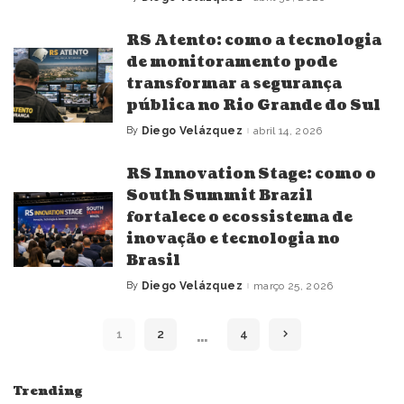
Posted
by
RS Atento: como a tecnologia
de monitoramento pode
transformar a segurança
pública no Rio Grande do Sul
By
Diego Velázquez
abril 14, 2026
Posted
by
RS Innovation Stage: como o
South Summit Brazil
fortalece o ecossistema de
inovação e tecnologia no
Brasil
By
Diego Velázquez
março 25, 2026
Posted
by
…
1
2
4
Trending