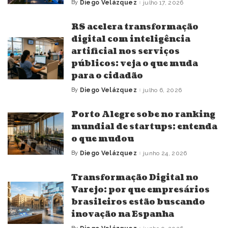
By
Diego Velázquez
julho 17, 2026
Posted
by
RS acelera transformação
digital com inteligência
artificial nos serviços
públicos: veja o que muda
para o cidadão
By
Diego Velázquez
julho 6, 2026
Posted
by
Porto Alegre sobe no ranking
mundial de startups; entenda
o que mudou
By
Diego Velázquez
junho 24, 2026
Posted
by
Transformação Digital no
Varejo: por que empresários
brasileiros estão buscando
inovação na Espanha