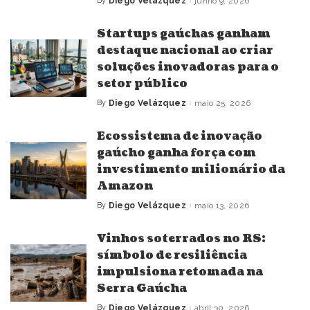
By
Diego Velázquez
junho 9, 2026
Posted
by
Startups gaúchas ganham
destaque nacional ao criar
soluções inovadoras para o
setor público
By
Diego Velázquez
maio 25, 2026
Posted
by
Ecossistema de inovação
gaúcho ganha força com
investimento milionário da
Amazon
By
Diego Velázquez
maio 13, 2026
Posted
by
Vinhos soterrados no RS:
símbolo de resiliência
impulsiona retomada na
Serra Gaúcha
By
Diego Velázquez
abril 30, 2026