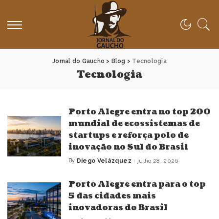
Jornal do Gaucho
>
Blog
>
Tecnologia
Tecnologia
Porto Alegre entra no top 200
mundial de ecossistemas de
startups e reforça polo de
inovação no Sul do Brasil
By
Diego Velázquez
julho 28, 2026
Posted
by
Porto Alegre entra para o top
5 das cidades mais
inovadoras do Brasil