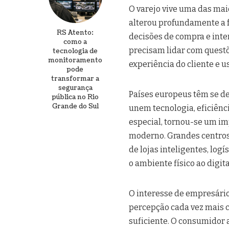
O varejo vive uma das maio
alterou profundamente a
RS Atento:
decisões de compra e in
como a
precisam lidar com questõ
tecnologia de
monitoramento
experiência do cliente e u
pode
transformar a
segurança
Países europeus têm se d
pública no Rio
Grande do Sul
unem tecnologia, eficiênc
especial, tornou-se um im
moderno. Grandes centro
de lojas inteligentes, lo
o ambiente físico ao digita
O interesse de empresári
percepção cada vez mais c
suficiente. O consumidor a