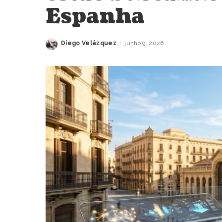
Espanha
Diego Velázquez
junho 9, 2026
Posted
by