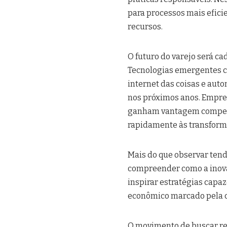
para processos mais efici
recursos.
O futuro do varejo será c
Tecnologias emergentes com
internet das coisas e au
nos próximos anos. Empr
ganham vantagem competi
rapidamente às transform
Mais do que observar tend
compreender como a inova
inspirar estratégias capa
econômico marcado pela c
O movimento de buscar re