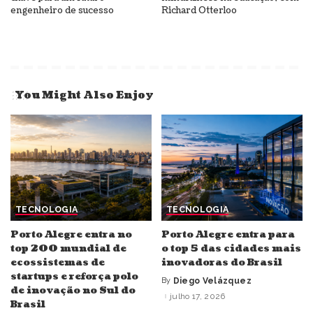
engenheiro de sucesso
Richard Otterloo
You Might Also Enjoy
TECNOLOGIA
TECNOLOGIA
Porto Alegre entra no
Porto Alegre entra para
top 200 mundial de
o top 5 das cidades mais
ecossistemas de
inovadoras do Brasil
startups e reforça polo
By
Diego Velázquez
Posted
de inovação no Sul do
by
julho 17, 2026
Brasil