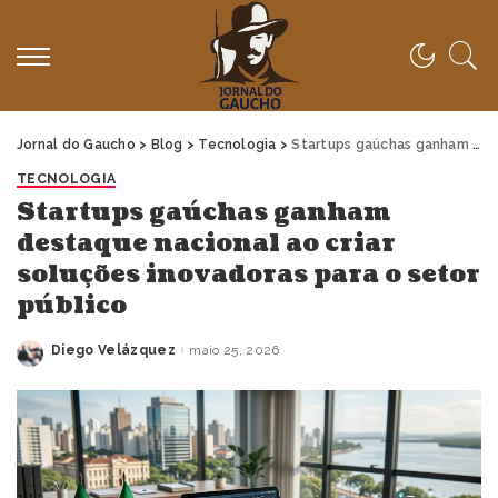
Jornal do Gaucho
>
Blog
>
Tecnologia
>
Startups gaúchas ganham destaque nacional ao criar soluções inovadoras para o setor público
TECNOLOGIA
Startups gaúchas ganham
destaque nacional ao criar
soluções inovadoras para o setor
público
Diego Velázquez
maio 25, 2026
Posted
by