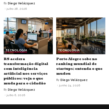
By
Diego Velázquez
Posted
by
julho 28, 2026
TECNOLOGIA
TECNOLOGIA
RS acelera
Porto Alegre sobe no
transformação digital
ranking mundial de
com inteligência
startups; entenda o que
artificial nos serviços
mudou
públicos: veja o que
By
Diego Velázquez
Posted
muda para o cidadão
by
junho 24, 2026
By
Diego Velázquez
Posted
by
julho 6, 2026