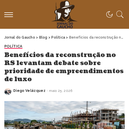
Jornal do Gaucho
>
Blog
>
Política
>
Benefícios da reconstrução no RS levantam debate sobre prioridade de empreendimentos de luxo
POLÍTICA
Benefícios da reconstrução no
RS levantam debate sobre
prioridade de empreendimentos
de luxo
Diego Velázquez
maio 25, 2026
Posted
by