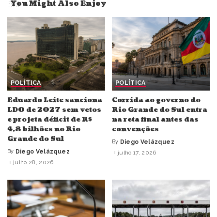
You Might Also Enjoy
POLÍTICA
POLÍTICA
Eduardo Leite sanciona
Corrida ao governo do
LDO de 2027 sem vetos
Rio Grande do Sul entra
e projeta déficit de R$
na reta final antes das
4,8 bilhões no Rio
convenções
Grande do Sul
By
Diego Velázquez
Posted
by
By
Diego Velázquez
julho 17, 2026
Posted
by
julho 28, 2026