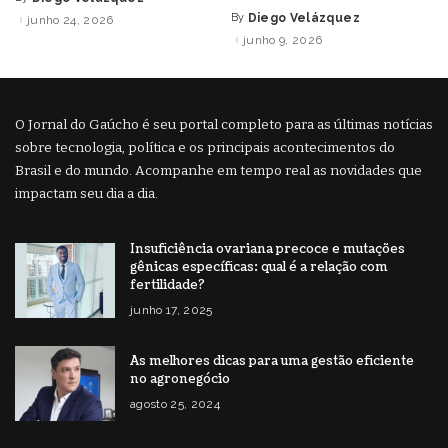
Posted
by
By
Diego Velázquez
junho 24, 2026
Posted
by
junho 9, 2026
O Jornal do Gaúcho é seu portal completo para as últimas notícias
sobre tecnologia, política e os principais acontecimentos do
Brasil e do mundo. Acompanhe em tempo real as novidades que
impactam seu dia a dia.
Insuficiência ovariana precoce e mutações
gênicas específicas: qual é a relação com
fertilidade?
junho 17, 2025
As melhores dicas para uma gestão eficiente
no agronegócio
agosto 25, 2024