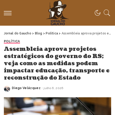
Jornal do Gaucho
>
Blog
>
Política
>
Assembleia aprova projetos estratégicos do governo do RS; veja como as medidas podem impactar educação, transporte e reconstrução do Estado
POLÍTICA
Assembleia aprova projetos
estratégicos do governo do RS;
veja como as medidas podem
impactar educação, transporte e
reconstrução do Estado
Diego Velázquez
julho 6, 2026
Posted
by