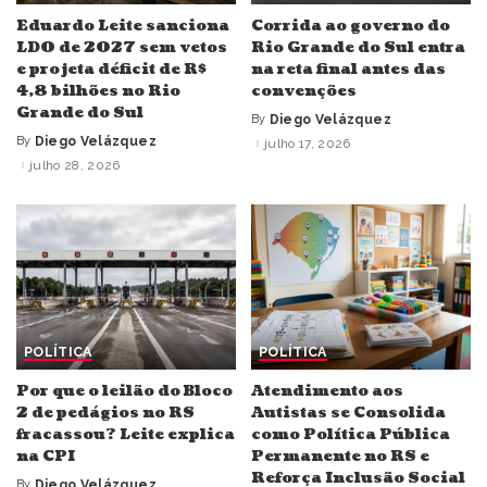
Eduardo Leite sanciona
Corrida ao governo do
LDO de 2027 sem vetos
Rio Grande do Sul entra
e projeta déficit de R$
na reta final antes das
4,8 bilhões no Rio
convenções
Grande do Sul
By
Diego Velázquez
Posted
by
By
Diego Velázquez
julho 17, 2026
Posted
by
julho 28, 2026
POLÍTICA
POLÍTICA
Por que o leilão do Bloco
Atendimento aos
2 de pedágios no RS
Autistas se Consolida
fracassou? Leite explica
como Política Pública
na CPI
Permanente no RS e
Reforça Inclusão Social
By
Diego Velázquez