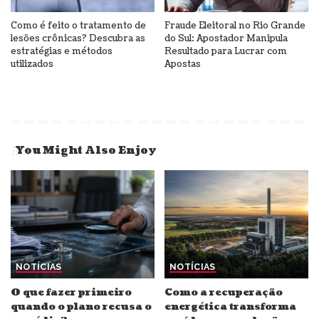
Como é feito o tratamento de
Fraude Eleitoral no Rio Grande
lesões crônicas? Descubra as
do Sul: Apostador Manipula
estratégias e métodos
Resultado para Lucrar com
utilizados
Apostas
You Might Also Enjoy
NOTÍCIAS
NOTÍCIAS
O que fazer primeiro
Como a recuperação
quando o plano recusa o
energética transforma