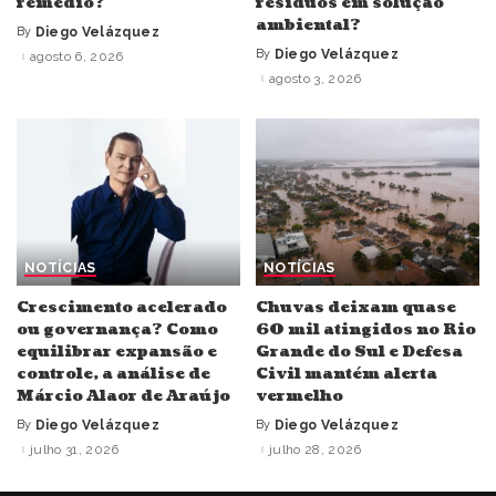
remédio?
resíduos em solução
ambiental?
By
Diego Velázquez
Posted
by
By
Diego Velázquez
agosto 6, 2026
Posted
by
agosto 3, 2026
NOTÍCIAS
NOTÍCIAS
Crescimento acelerado
Chuvas deixam quase
ou governança? Como
60 mil atingidos no Rio
equilibrar expansão e
Grande do Sul e Defesa
controle, a análise de
Civil mantém alerta
Márcio Alaor de Araújo
vermelho
By
Diego Velázquez
By
Diego Velázquez
Posted
Posted
by
by
julho 31, 2026
julho 28, 2026