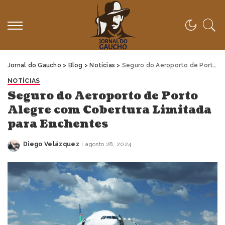
Jornal do Gaucho
>
Blog
>
Notícias
>
Seguro do Aeroporto de Porto Alegre com Cobertura Limitada para Enchentes
NOTÍCIAS
Seguro do Aeroporto de Porto
Alegre com Cobertura Limitada
para Enchentes
Diego Velázquez
agosto 28, 2024
Posted
by