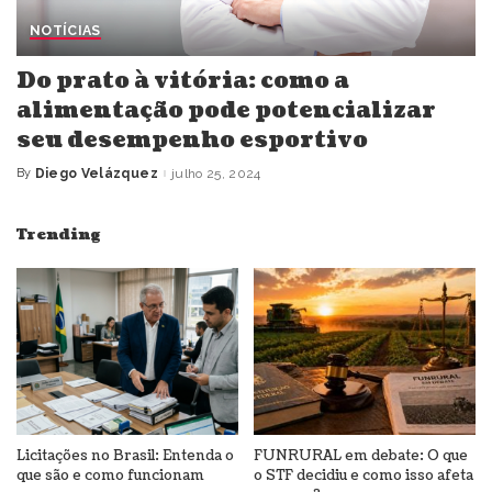
NOTÍCIAS
Do prato à vitória: como a
alimentação pode potencializar
seu desempenho esportivo
By
Diego Velázquez
julho 25, 2024
Posted
by
Trending
Licitações no Brasil: Entenda o
FUNRURAL em debate: O que
que são e como funcionam
o STF decidiu e como isso afeta