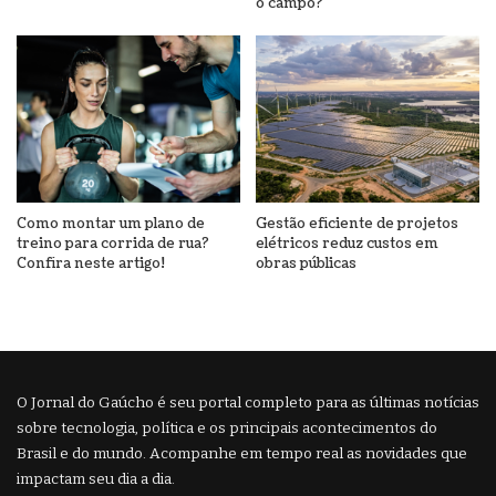
o campo?
Como montar um plano de
Gestão eficiente de projetos
treino para corrida de rua?
elétricos reduz custos em
Confira neste artigo!
obras públicas
O Jornal do Gaúcho é seu portal completo para as últimas notícias
sobre tecnologia, política e os principais acontecimentos do
Brasil e do mundo. Acompanhe em tempo real as novidades que
impactam seu dia a dia.