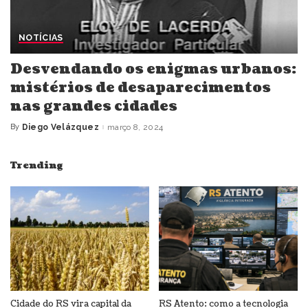
NOTÍCIAS
Desvendando os enigmas urbanos:
mistérios de desaparecimentos
nas grandes cidades
By
Diego Velázquez
março 8, 2024
Posted
by
Trending
Cidade do RS vira capital da
RS Atento: como a tecnologia