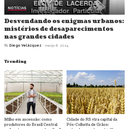
NOTÍCIAS
Desvendando os enigmas urbanos:
mistérios de desaparecimentos
nas grandes cidades
By
Diego Velázquez
março 8, 2024
Posted
by
Trending
Milho em ascensão: como
Cidade do RS vira capital da
produtores do Brasil Central
Pós-Colheita de Grãos;