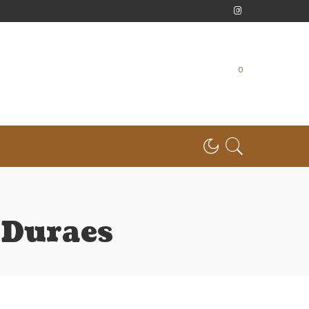
0
 Duraes