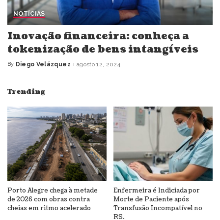
NOTÍCIAS
Inovação financeira: conheça a
tokenização de bens intangíveis
By
Diego Velázquez
agosto 12, 2024
Posted
by
Trending
Porto Alegre chega à metade
Enfermeira é Indiciada por
de 2026 com obras contra
Morte de Paciente após
cheias em ritmo acelerado
Transfusão Incompatível no
RS.