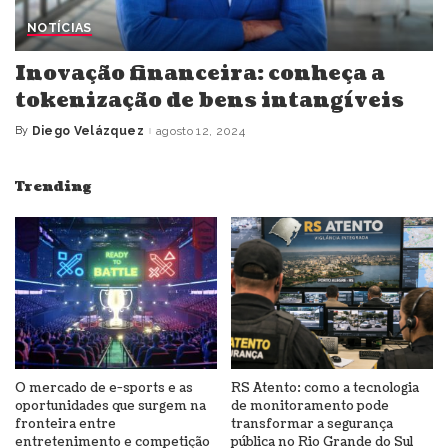
NOTÍCIAS
Inovação financeira: conheça a
tokenização de bens intangíveis
By
Diego Velázquez
agosto 12, 2024
Posted
by
Trending
O mercado de e-sports e as
RS Atento: como a tecnologia
oportunidades que surgem na
de monitoramento pode
fronteira entre
transformar a segurança
entretenimento e competição
pública no Rio Grande do Sul