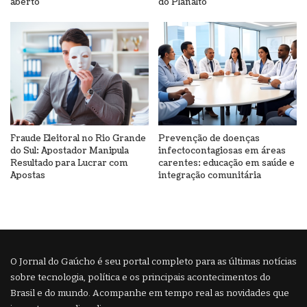
aberto
do Planalto
Fraude Eleitoral no Rio Grande
Prevenção de doenças
do Sul: Apostador Manipula
infectocontagiosas em áreas
Resultado para Lucrar com
carentes: educação em saúde e
Apostas
integração comunitária
O Jornal do Gaúcho é seu portal completo para as últimas notícias
sobre tecnologia, política e os principais acontecimentos do
Brasil e do mundo. Acompanhe em tempo real as novidades que