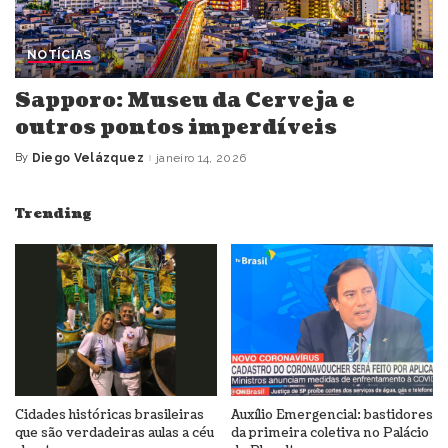
NOTÍCIAS
Sapporo: Museu da Cerveja e
outros pontos imperdíveis
By
Diego Velázquez
janeiro 14, 2026
Posted
by
Trending
Cidades históricas brasileiras
Auxílio Emergencial: bastidores
que são verdadeiras aulas a céu
da primeira coletiva no Palácio