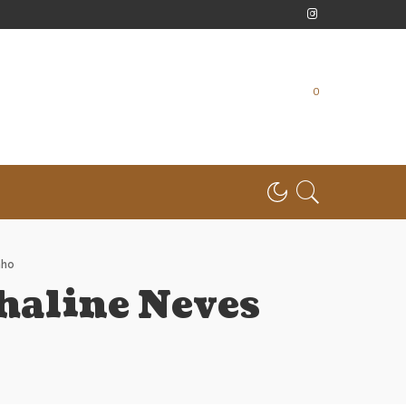
0
nho
haline Neves