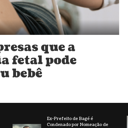
presas que a
a fetal pode
eu bebê
Ex-Prefeito de Bagé é
Condenado por Nomeação de
s