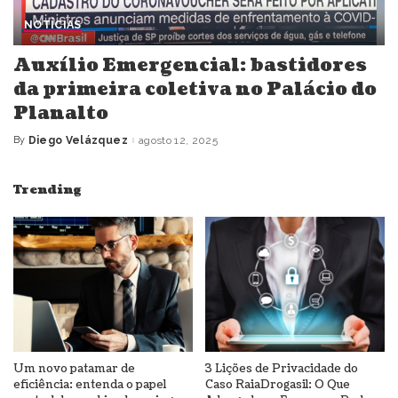
NOTÍCIAS
Auxílio Emergencial: bastidores
da primeira coletiva no Palácio do
Planalto
By
Diego Velázquez
agosto 12, 2025
Posted
by
Trending
Um novo patamar de
3 Lições de Privacidade do
eficiência: entenda o papel
Caso RaiaDrogasil: O Que