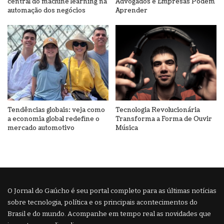
central do machine learning na
Advogados e Empresas Podem
automação dos negócios
Aprender
Tendências globais: veja como
Tecnologia Revolucionária
a economia global redefine o
Transforma a Forma de Ouvir
mercado automotivo
Música
O Jornal do Gaúcho é seu portal completo para as últimas notícias
sobre tecnologia, política e os principais acontecimentos do
Brasil e do mundo. Acompanhe em tempo real as novidades que