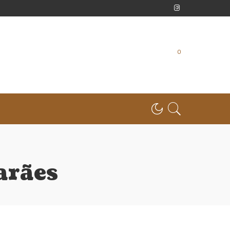
0
arães