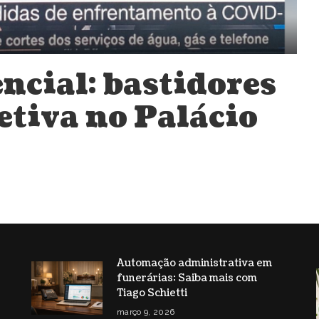
ncial: bastidores
etiva no Palácio
Automação administrativa em
funerárias: Saiba mais com
s
Tiago Schietti
março 9, 2026