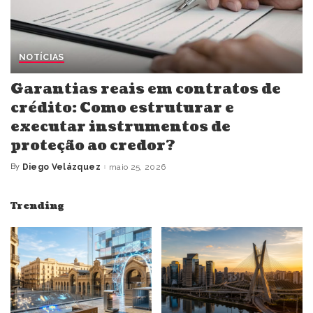
NOTÍCIAS
Garantias reais em contratos de
crédito: Como estruturar e
executar instrumentos de
proteção ao credor?
By
Diego Velázquez
maio 25, 2026
Posted
by
Trending