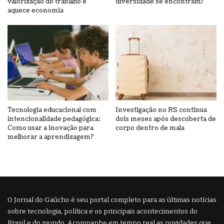
valorização do trabalho e
diversidade se encontram!
aquece economia
Tecnologia educacional com
Investigação no RS continua
intencionalidade pedagógica:
dois meses após descoberta de
Como usar a inovação para
corpo dentro de mala
melhorar a aprendizagem?
O Jornal do Gaúcho é seu portal completo para as últimas notícias
sobre tecnologia, política e os principais acontecimentos do
Brasil e do mundo. Acompanhe em tempo real as novidades que