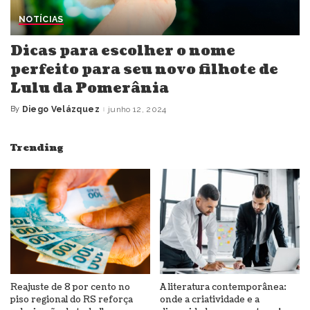
NOTÍCIAS
Dicas para escolher o nome
perfeito para seu novo filhote de
Lulu da Pomerânia
By
Diego Velázquez
junho 12, 2024
Posted
by
Trending
Reajuste de 8 por cento no
A literatura contemporânea:
piso regional do RS reforça
onde a criatividade e a