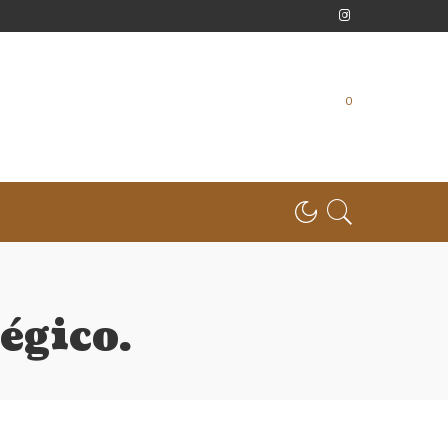
0
égico.