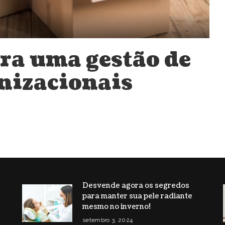
ara uma gestão de
nizacionais
Desvende agora os segredos
para manter sua pele radiante
s
mesmo no inverno!
setembro 3, 2024