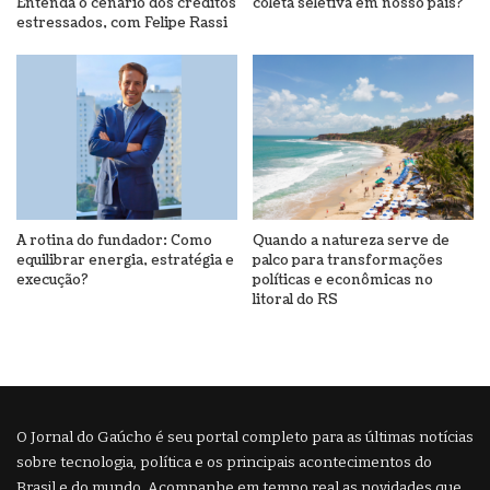
Entenda o cenário dos créditos
coleta seletiva em nosso país?
estressados, com Felipe Rassi
A rotina do fundador: Como
Quando a natureza serve de
equilibrar energia, estratégia e
palco para transformações
execução?
políticas e econômicas no
litoral do RS
O Jornal do Gaúcho é seu portal completo para as últimas notícias
sobre tecnologia, política e os principais acontecimentos do
Brasil e do mundo. Acompanhe em tempo real as novidades que