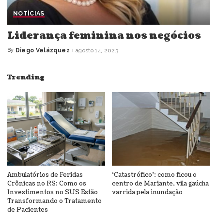
NOTÍCIAS
Liderança feminina nos negócios
By
Diego Velázquez
agosto 14, 2023
Posted
by
Trending
Ambulatórios de Feridas
‘Catastrófico’: como ficou o
Crônicas no RS: Como os
centro de Mariante, vila gaúcha
Investimentos no SUS Estão
varrida pela inundação
Transformando o Tratamento
de Pacientes