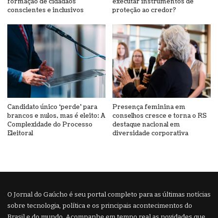
formação de cidadãos
executar instrumentos de
conscientes e inclusivos
proteção ao credor?
Candidato único ‘perde’ para
Presença feminina em
brancos e nulos, mas é eleito: A
conselhos cresce e torna o RS
Complexidade do Processo
destaque nacional em
Eleitoral
diversidade corporativa
O Jornal do Gaúcho é seu portal completo para as últimas notícias
sobre tecnologia, política e os principais acontecimentos do
Brasil e do mundo. Acompanhe em tempo real as novidades que