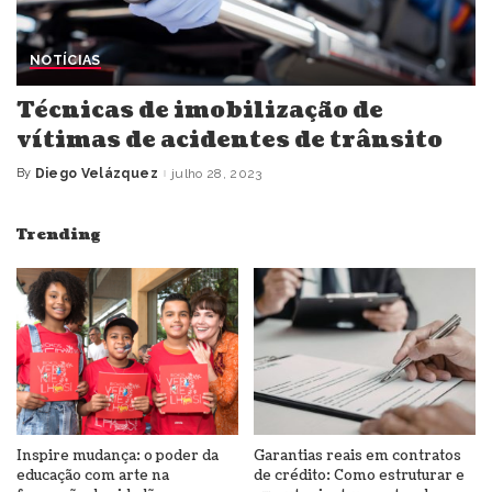
NOTÍCIAS
Técnicas de imobilização de
vítimas de acidentes de trânsito
By
Diego Velázquez
julho 28, 2023
Posted
by
Trending
Inspire mudança: o poder da
Garantias reais em contratos
educação com arte na
de crédito: Como estruturar e