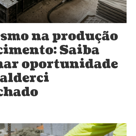
smo na produção
 cimento: Saiba
mar oportunidade
alderci
chado