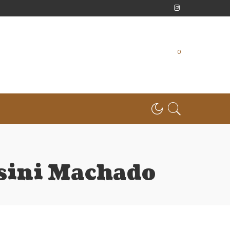
0
osini Machado