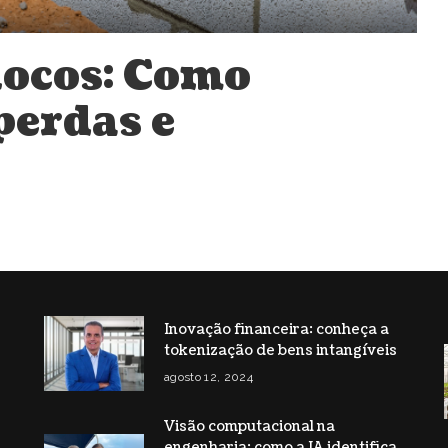
locos: Como
perdas e
Inovação financeira: conheça a
tokenização de bens intangíveis
s
agosto 12, 2024
Visão computacional na
engenharia: como a IA identifica