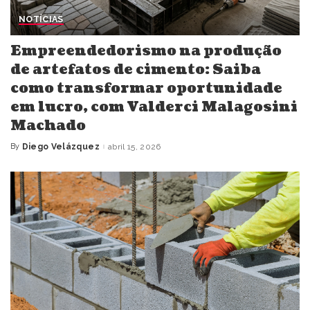
NOTÍCIAS
Empreendedorismo na produção
de artefatos de cimento: Saiba
como transformar oportunidade
em lucro, com Valderci Malagosini
Machado
By
Diego Velázquez
abril 15, 2026
Posted
by