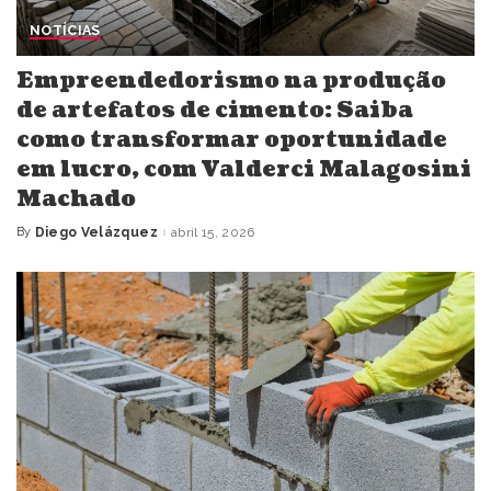
NOTÍCIAS
Empreendedorismo na produção
de artefatos de cimento: Saiba
como transformar oportunidade
em lucro, com Valderci Malagosini
Machado
By
Diego Velázquez
abril 15, 2026
Posted
by