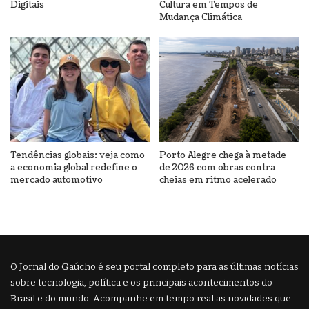
Digitais
Cultura em Tempos de
Mudança Climática
Tendências globais: veja como
Porto Alegre chega à metade
a economia global redefine o
de 2026 com obras contra
mercado automotivo
cheias em ritmo acelerado
O Jornal do Gaúcho é seu portal completo para as últimas notícias
sobre tecnologia, política e os principais acontecimentos do
Brasil e do mundo. Acompanhe em tempo real as novidades que