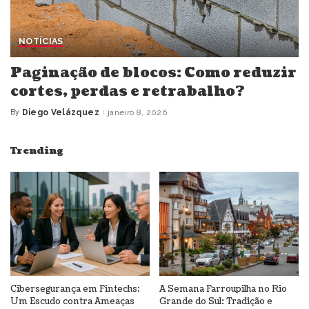
NOTÍCIAS
Paginação de blocos: Como reduzir
cortes, perdas e retrabalho?
By
Diego Velázquez
janeiro 8, 2026
Posted
by
Trending
Cibersegurança em Fintechs:
A Semana Farroupilha no Rio
Um Escudo contra Ameaças
Grande do Sul: Tradição e