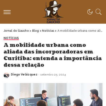
Jornal do Gaucho
>
Blog
>
Notícias
>
A mobilidade urbana como aliada das incorporadoras em Curitiba: entenda a importância dessa relação
NOTÍCIAS
A mobilidade urbana como
aliada das incorporadoras em
Curitiba: entenda a importância
dessa relação
Diego Velázquez
setembro 25, 2024
Posted
by