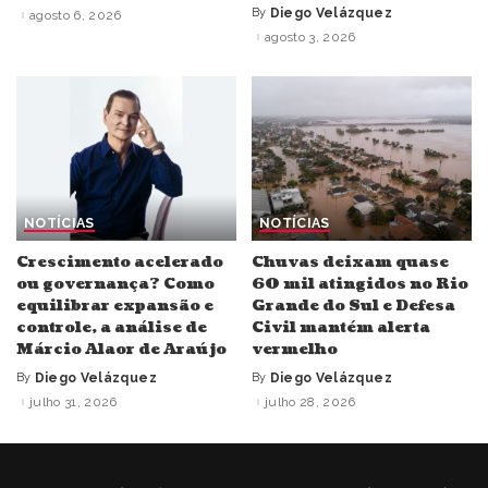
by
By
Diego Velázquez
agosto 6, 2026
Posted
by
agosto 3, 2026
NOTÍCIAS
NOTÍCIAS
Crescimento acelerado
Chuvas deixam quase
ou governança? Como
60 mil atingidos no Rio
equilibrar expansão e
Grande do Sul e Defesa
controle, a análise de
Civil mantém alerta
Márcio Alaor de Araújo
vermelho
By
Diego Velázquez
By
Diego Velázquez
Posted
Posted
by
by
julho 31, 2026
julho 28, 2026