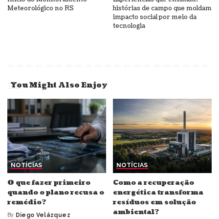
Meteorológico no RS
histórias de campo que moldam
impacto social por meio da
tecnologia
You Might Also Enjoy
NOTÍCIAS
NOTÍCIAS
O que fazer primeiro
Como a recuperação
quando o plano recusa o
energética transforma
remédio?
resíduos em solução
ambiental?
By
Diego Velázquez
Posted