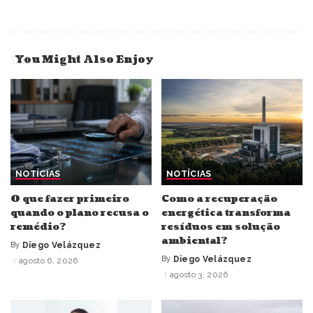
You Might Also Enjoy
NOTÍCIAS
NOTÍCIAS
O que fazer primeiro
Como a recuperação
quando o plano recusa o
energética transforma
remédio?
resíduos em solução
ambiental?
By
Diego Velázquez
Posted
by
By
Diego Velázquez
agosto 6, 2026
Posted
by
agosto 3, 2026