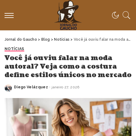
Jornal do Gaucho
>
Blog
>
Notícias
>
Você já ouviu falar na moda autoral? Veja como a costura define estilos únicos no mercado
NOTÍCIAS
Você já ouviu falar na moda
autoral? Veja como a costura
define estilos únicos no mercado
Diego Velázquez
janeiro 27, 2026
Posted
by