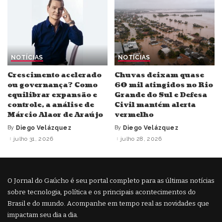
NOTÍCIAS
NOTÍCIAS
Crescimento acelerado
Chuvas deixam quase
ou governança? Como
60 mil atingidos no Rio
equilibrar expansão e
Grande do Sul e Defesa
controle, a análise de
Civil mantém alerta
Márcio Alaor de Araújo
vermelho
By
Diego Velázquez
By
Diego Velázquez
Posted
Posted
by
by
julho 31, 2026
julho 28, 2026
O Jornal do Gaúcho é seu portal completo para as últimas notícias
sobre tecnologia, política e os principais acontecimentos do
Brasil e do mundo. Acompanhe em tempo real as novidades que
impactam seu dia a dia.