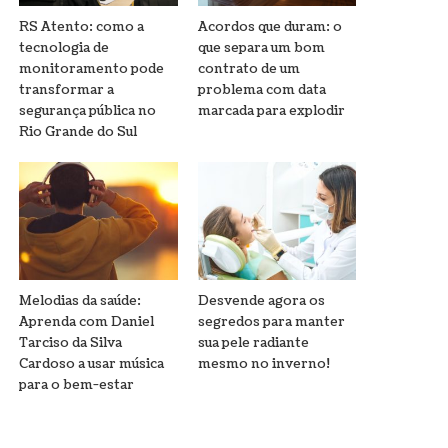
RS Atento: como a
Acordos que duram: o
tecnologia de
que separa um bom
monitoramento pode
contrato de um
transformar a
problema com data
segurança pública no
marcada para explodir
Rio Grande do Sul
Melodias da saúde:
Desvende agora os
Aprenda com Daniel
segredos para manter
Tarciso da Silva
sua pele radiante
Cardoso a usar música
mesmo no inverno!
para o bem-estar