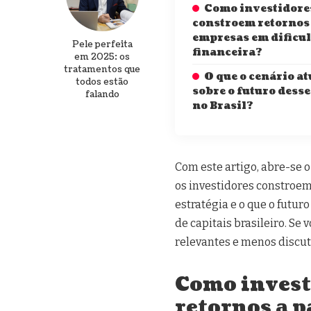
Como investidore
constroem retornos 
empresas em dificu
Pele perfeita
financeira?
em 2025: os
tratamentos que
O que o cenário at
todos estão
sobre o futuro dess
falando
no Brasil?
Com este artigo, abre-se o
os investidores constroem 
estratégia e o que o futur
de capitais brasileiro. S
relevantes e menos discu
Como invest
retornos a p