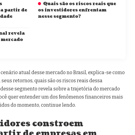
s
Quais são os riscos reais que
a partir de
os investidores enfrentam
ldade
nesse segmento?
ual revela
e mercado
 cenário atual desse mercado no Brasil, explica-se como
seus retornos, quais são os riscos reais dessa
o desse segmento revela sobre a trajetória do mercado
e você quer entender um dos fenômenos financeiros mais
tidos do momento, continue lendo.
idores constroem
artir de empresas em