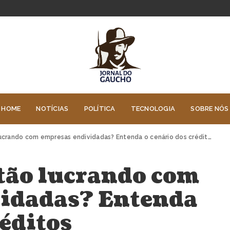
HOME
NOTÍCIAS
POLÍTICA
TECNOLOGIA
SOBRE NÓS
 com empresas endividadas? Entenda o cenário dos créditos estressados, com Felipe Rassi
stão lucrando com
vidadas? Entenda
réditos