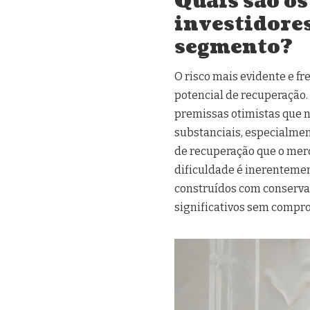
Quais são os
investidore
segmento?
O risco mais evidente e f
potencial de recuperação
premissas otimistas que n
substanciais, especialmen
de recuperação que o mer
dificuldade é inerentemen
construídos com conserva
significativos sem compro