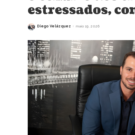
estressados, co
Diego Velázquez
maio 19, 2026
Posted
by