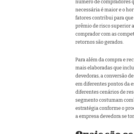
número de compradores qu
necessária é maior e o ho
fatores contribui para qu
prêmio de risco superior a
comprador com as competên
retornos são gerados.
Para além da compra e rec
mais elaboradas que incl
devedoras, a conversão de 
em diferentes pontos da e
diferentes cenários de re
segmento costumam combi
estratégia conforme o pro
a empresa devedora se to