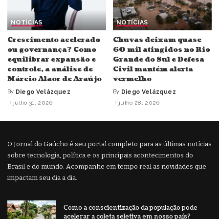
NOTÍCIAS
NOTÍCIAS
Crescimento acelerado
Chuvas deixam quase
ou governança? Como
60 mil atingidos no Rio
equilibrar expansão e
Grande do Sul e Defesa
controle, a análise de
Civil mantém alerta
Márcio Alaor de Araújo
vermelho
By
Diego Velázquez
By
Diego Velázquez
Posted
Posted
by
by
julho 31, 2026
julho 28, 2026
O Jornal do Gaúcho é seu portal completo para as últimas notícias
sobre tecnologia, política e os principais acontecimentos do
Brasil e do mundo. Acompanhe em tempo real as novidades que
impactam seu dia a dia.
Como a conscientização da população pode
acelerar a coleta seletiva em nosso país?