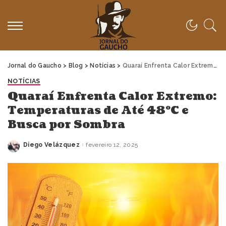
Jornal do Gaucho
>
Blog
>
Notícias
>
Quaraí Enfrenta Calor Extremo: Temperaturas de Até 48ºC e Busca por Sombra
NOTÍCIAS
Quaraí Enfrenta Calor Extremo:
Temperaturas de Até 48ºC e
Busca por Sombra
Diego Velázquez
fevereiro 12, 2025
Posted
by