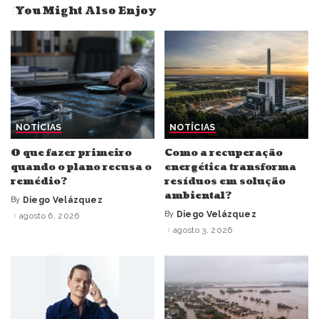
You Might Also Enjoy
NOTÍCIAS
NOTÍCIAS
O que fazer primeiro
Como a recuperação
quando o plano recusa o
energética transforma
remédio?
resíduos em solução
ambiental?
By
Diego Velázquez
Posted
by
By
Diego Velázquez
agosto 6, 2026
Posted
by
agosto 3, 2026