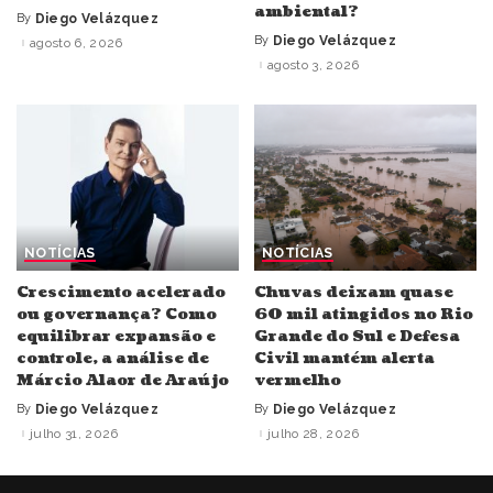
ambiental?
By
Diego Velázquez
Posted
by
By
Diego Velázquez
agosto 6, 2026
Posted
by
agosto 3, 2026
NOTÍCIAS
NOTÍCIAS
Crescimento acelerado
Chuvas deixam quase
ou governança? Como
60 mil atingidos no Rio
equilibrar expansão e
Grande do Sul e Defesa
controle, a análise de
Civil mantém alerta
Márcio Alaor de Araújo
vermelho
By
Diego Velázquez
By
Diego Velázquez
Posted
Posted
by
by
julho 31, 2026
julho 28, 2026