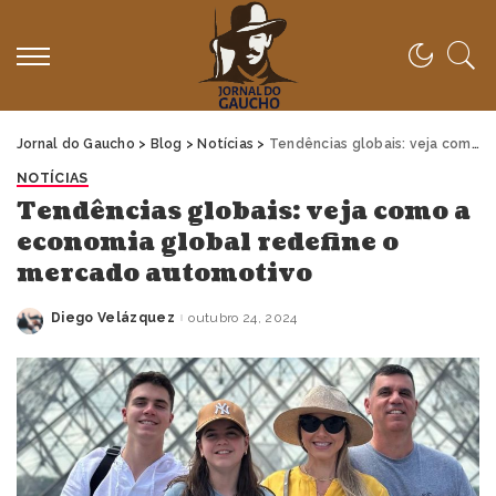
Jornal do Gaucho
>
Blog
>
Notícias
>
Tendências globais: veja como a economia global redefine o mercado automotivo
NOTÍCIAS
Tendências globais: veja como a
economia global redefine o
mercado automotivo
Diego Velázquez
outubro 24, 2024
Posted
by