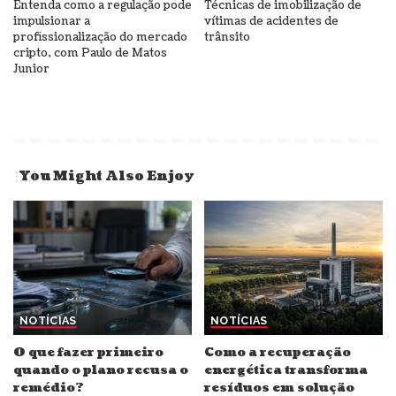
Entenda como a regulação pode
Técnicas de imobilização de
impulsionar a
vítimas de acidentes de
profissionalização do mercado
trânsito
cripto, com Paulo de Matos
Junior
You Might Also Enjoy
NOTÍCIAS
NOTÍCIAS
O que fazer primeiro
Como a recuperação
quando o plano recusa o
energética transforma
remédio?
resíduos em solução