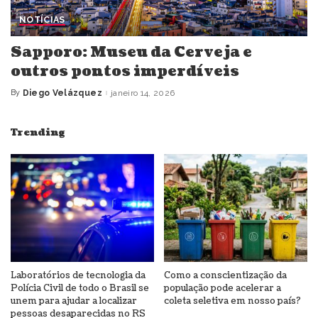
NOTÍCIAS
Sapporo: Museu da Cerveja e
outros pontos imperdíveis
By
Diego Velázquez
janeiro 14, 2026
Posted
by
Trending
Laboratórios de tecnologia da
Como a conscientização da
Polícia Civil de todo o Brasil se
população pode acelerar a
unem para ajudar a localizar
coleta seletiva em nosso país?
pessoas desaparecidas no RS