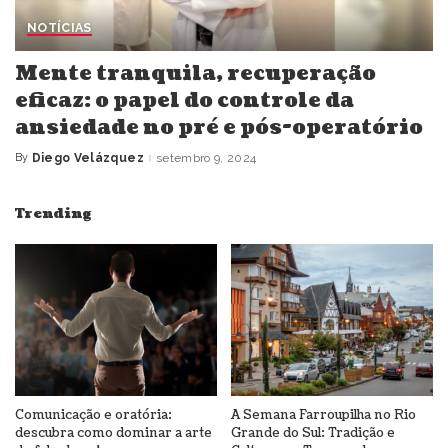
NOTÍCIAS
Mente tranquila, recuperação
eficaz: o papel do controle da
ansiedade no pré e pós-operatório
By
Diego Velázquez
setembro 9, 2024
Posted
by
Trending
Comunicação e oratória:
A Semana Farroupilha no Rio
descubra como dominar a arte
Grande do Sul: Tradição e