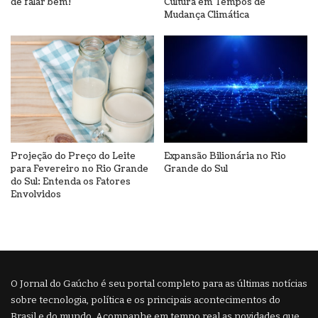
de falar bem!
Cultura em Tempos de
Mudança Climática
Projeção do Preço do Leite
Expansão Bilionária no Rio
para Fevereiro no Rio Grande
Grande do Sul
do Sul: Entenda os Fatores
Envolvidos
O Jornal do Gaúcho é seu portal completo para as últimas notícias
sobre tecnologia, política e os principais acontecimentos do
Brasil e do mundo. Acompanhe em tempo real as novidades que