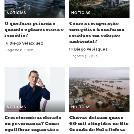
NOTÍCIAS
NOTÍCIAS
O que fazer primeiro
Como a recuperação
quando o plano recusa o
energética transforma
remédio?
resíduos em solução
ambiental?
By
Diego Velázquez
Posted
by
By
Diego Velázquez
agosto 6, 2026
Posted
by
agosto 3, 2026
NOTÍCIAS
NOTÍCIAS
Crescimento acelerado
Chuvas deixam quase
ou governança? Como
60 mil atingidos no Rio
equilibrar expansão e
Grande do Sul e Defesa