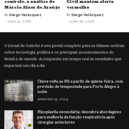
controle, a análise de
Civil mantém alerta
Márcio Alaor de Araújo
vermelho
By
Diego Velázquez
By
Diego Velázquez
Posted
Posted
by
by
julho 31, 2026
julho 28, 2026
O Jornal do Gaúcho é seu portal completo para as últimas notícias
sobre tecnologia, política e os principais acontecimentos do
Brasil e do mundo. Acompanhe em tempo real as novidades que
impactam seu dia a dia.
Chuva volta ao RS a partir de quinta-feira, com
previsão de tempestade para Porto Alegre à
noite
setembro 19, 2024
Rinoplastia secundária: descubra abordagens
para melhoria da função respiratória após
cirurgias anteriores