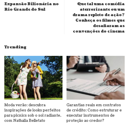
Expansão Bilionária no
Que tal uma comédia
Rio Grande do Sul
aterrorizante ou um
drama repleto de ação?
Conheça os filmes que
desafiaram as
convenções do cinema
Trending
Moda verão: descubra
Garantias reais em contratos
inspirações de looks perfeitos
de crédito: Como estruturar e
para picnics sob o sol radiante,
executar instrumentos de
com Nathalia Belletato
proteção ao credor?