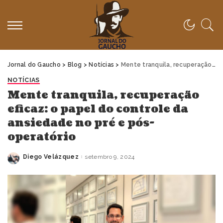
Jornal do Gaucho
>
Blog
>
Notícias
>
Mente tranquila, recuperação eficaz: o papel do controle da ansiedade no pré e pós-operatório
NOTÍCIAS
Mente tranquila, recuperação
eficaz: o papel do controle da
ansiedade no pré e pós-
operatório
Diego Velázquez
setembro 9, 2024
Posted
by