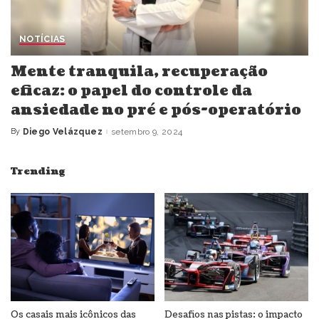
NOTÍCIAS
Mente tranquila, recuperação
eficaz: o papel do controle da
ansiedade no pré e pós-operatório
By
Diego Velázquez
setembro 9, 2024
Posted
by
Trending
Os casais mais icônicos das
Desafios nas pistas: o impacto