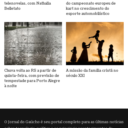
telenovelas, com Nathalia
do campeonato europeu de
Belletato
kart no crescimento do
esporte automobilístico
Chuva volta ao RS a partir de
A missão da família cristã no
quinta-feira, com previsão de
século XXI
tempestade para Porto Alegre
à noite
O Jornal do Gaúcho é seu portal completo para as últimas notícias