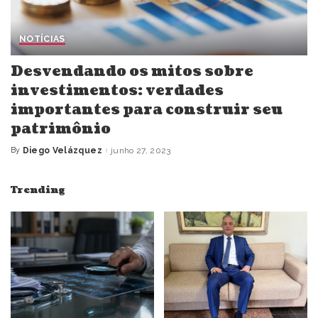
NOTÍCIAS
Desvendando os mitos sobre
investimentos: verdades
importantes para construir seu
patrimônio
By
Diego Velázquez
junho 27, 2023
Posted
by
Trending