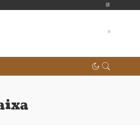
0
aixa