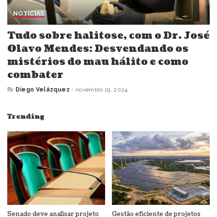
NOTÍCIAS
Tudo sobre halitose, com o Dr. José
Olavo Mendes: Desvendando os
mistérios do mau hálito e como
combater
By
Diego Velázquez
novembro 19, 2024
Posted
by
Trending
Senado deve analisar projeto
Gestão eficiente de projetos