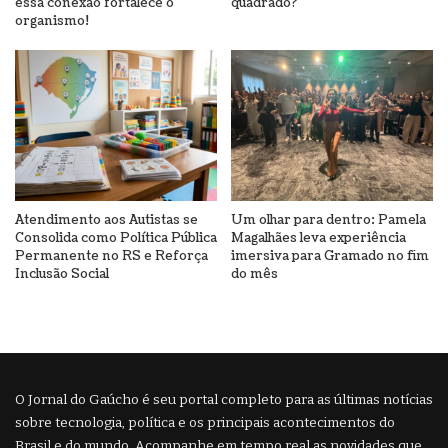
essa conexão fortalece o
quadrado?
organismo!
Atendimento aos Autistas se
Um olhar para dentro: Pamela
Consolida como Política Pública
Magalhães leva experiência
Permanente no RS e Reforça
imersiva para Gramado no fim
Inclusão Social
do mês
O Jornal do Gaúcho é seu portal completo para as últimas notícias
sobre tecnologia, política e os principais acontecimentos do
Brasil e do mundo. Acompanhe em tempo real as novidades que