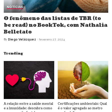
NOTÍCIAS
O fenômeno das listas de TBR (to
be read) no BookTok, com Nathalia
Belletato
By
Diego Velázquez
fevereiro 27, 2024
Posted
by
Trending
A relação entre a saúde mental
Certificações ambientais: Qual
e a imunidade: descubra como
é o valor agregado ao metro