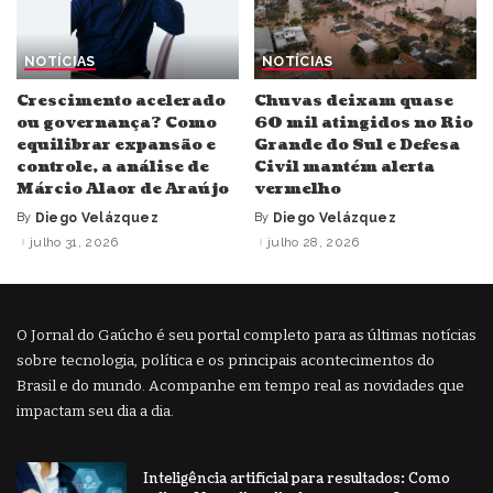
NOTÍCIAS
NOTÍCIAS
Crescimento acelerado
Chuvas deixam quase
ou governança? Como
60 mil atingidos no Rio
equilibrar expansão e
Grande do Sul e Defesa
controle, a análise de
Civil mantém alerta
Márcio Alaor de Araújo
vermelho
By
Diego Velázquez
By
Diego Velázquez
Posted
Posted
by
by
julho 31, 2026
julho 28, 2026
O Jornal do Gaúcho é seu portal completo para as últimas notícias
sobre tecnologia, política e os principais acontecimentos do
Brasil e do mundo. Acompanhe em tempo real as novidades que
impactam seu dia a dia.
Inteligência artificial para resultados: Como