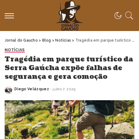
Jornal do Gaucho
>
Blog
>
Notícias
>
Tragédia em parque turístico da Serra Gaúcha expõe falhas de segurança e gera comoção
NOTÍCIAS
Tragédia em parque turístico da
Serra Gaúcha expõe falhas de
segurança e gera comoção
Diego Velázquez
julho 7, 2025
Posted
by