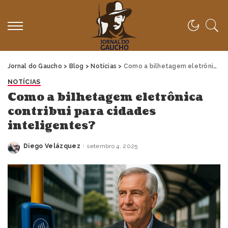
Jornal do Gaucho
>
Blog
>
Notícias
>
Como a bilhetagem eletrônica contribui para cidades inteligentes?
NOTÍCIAS
Como a bilhetagem eletrônica
contribui para cidades
inteligentes?
Diego Velázquez
setembro 4, 2025
Posted
by