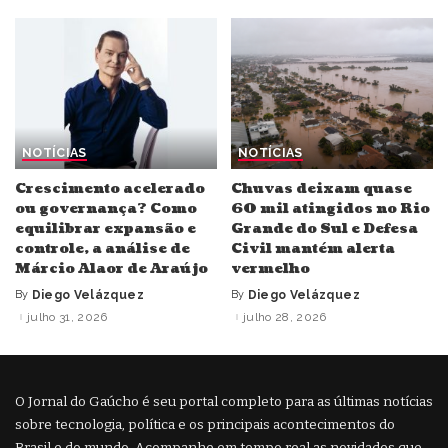
NOTÍCIAS
NOTÍCIAS
Crescimento acelerado
Chuvas deixam quase
ou governança? Como
60 mil atingidos no Rio
equilibrar expansão e
Grande do Sul e Defesa
controle, a análise de
Civil mantém alerta
Márcio Alaor de Araújo
vermelho
By
Diego Velázquez
By
Diego Velázquez
Posted
Posted
by
by
julho 31, 2026
julho 28, 2026
O Jornal do Gaúcho é seu portal completo para as últimas notícias
sobre tecnologia, política e os principais acontecimentos do
Brasil e do mundo. Acompanhe em tempo real as novidades que