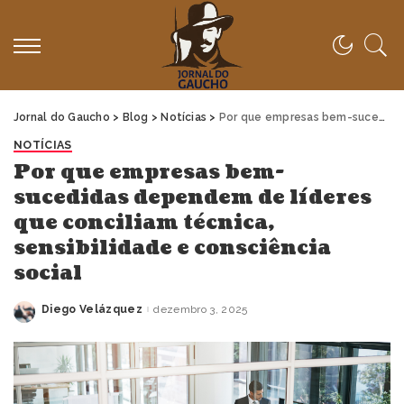
Jornal do Gaucho
>
Blog
>
Notícias
>
Por que empresas bem-sucedidas dependem de líderes que conciliam técnica, sensibilidade e consciência social
NOTÍCIAS
Por que empresas bem-
sucedidas dependem de líderes
que conciliam técnica,
sensibilidade e consciência
social
Diego Velázquez
dezembro 3, 2025
Posted
by