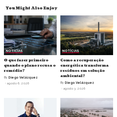
You Might Also Enjoy
NOTÍCIAS
NOTÍCIAS
O que fazer primeiro
Como a recuperação
quando o plano recusa o
energética transforma
remédio?
resíduos em solução
ambiental?
By
Diego Velázquez
Posted
by
By
Diego Velázquez
agosto 6, 2026
Posted
by
agosto 3, 2026