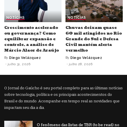
NOTÍCIAS
NOTÍCIAS
Crescimento acelerado
Chuvas deixam quase
ou governança? Como
60 mil atingidos no Rio
equilibrar expansão e
Grande do Sul e Defesa
controle, a análise de
Civil mantém alerta
Márcio Alaor de Araújo
vermelho
By
Diego Velázquez
By
Diego Velázquez
Posted
Posted
by
by
julho 31, 2026
julho 28, 2026
O Jornal do Gaúcho é seu portal completo para as últimas notícias
sobre tecnologia, política e os principais acontecimentos do
Brasil e do mundo. Acompanhe em tempo real as novidades que
impactam seu dia a dia.
O fenômeno das listas de TBR (to be read) no