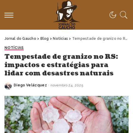
Jornal do Gaucho
>
Blog
>
Notícias
>
Tempestade de granizo no RS: impactos e estratégias para lidar com desastres naturais
NOTÍCIAS
Tempestade de granizo no RS:
impactos e estratégias para
lidar com desastres naturais
Diego Velázquez
novembro 24, 2025
Posted
by