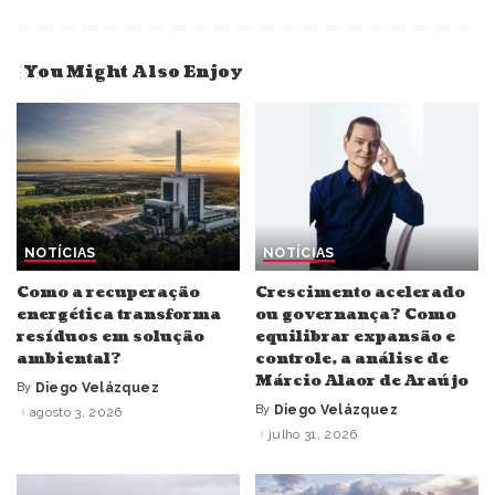
You Might Also Enjoy
NOTÍCIAS
NOTÍCIAS
Como a recuperação
Crescimento acelerado
energética transforma
ou governança? Como
resíduos em solução
equilibrar expansão e
ambiental?
controle, a análise de
Márcio Alaor de Araújo
By
Diego Velázquez
Posted
by
By
Diego Velázquez
agosto 3, 2026
Posted
by
julho 31, 2026