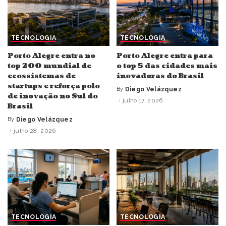
TECNOLOGIA
TECNOLOGIA
Porto Alegre entra no
Porto Alegre entra para
top 200 mundial de
o top 5 das cidades mais
ecossistemas de
inovadoras do Brasil
startups e reforça polo
By
Diego Velázquez
Posted
de inovação no Sul do
by
julho 17, 2026
Brasil
By
Diego Velázquez
Posted
by
julho 28, 2026
TECNOLOGIA
TECNOLOGIA