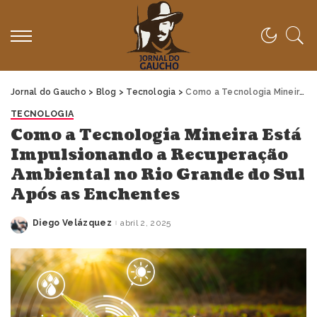
Jornal do Gaucho
>
Blog
>
Tecnologia
>
Como a Tecnologia Mineira Está Impulsionando a Recuperação Ambiental no Rio Grande do Sul Após as Enchentes
TECNOLOGIA
Como a Tecnologia Mineira Está
Impulsionando a Recuperação
Ambiental no Rio Grande do Sul
Após as Enchentes
Diego Velázquez
abril 2, 2025
Posted
by