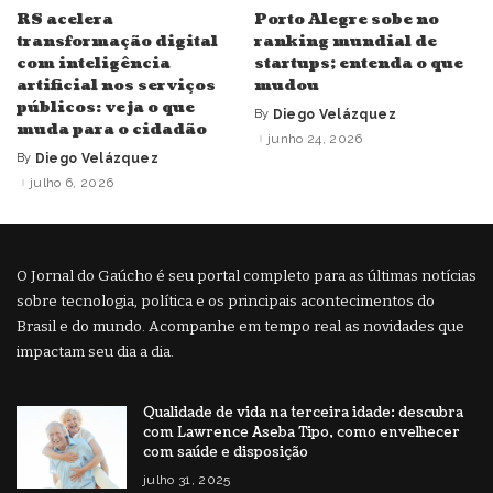
RS acelera
Porto Alegre sobe no
transformação digital
ranking mundial de
com inteligência
startups; entenda o que
artificial nos serviços
mudou
públicos: veja o que
By
Diego Velázquez
Posted
muda para o cidadão
by
junho 24, 2026
By
Diego Velázquez
Posted
by
julho 6, 2026
O Jornal do Gaúcho é seu portal completo para as últimas notícias
sobre tecnologia, política e os principais acontecimentos do
Brasil e do mundo. Acompanhe em tempo real as novidades que
impactam seu dia a dia.
Qualidade de vida na terceira idade: descubra
com Lawrence Aseba Tipo, como envelhecer
com saúde e disposição
julho 31, 2025