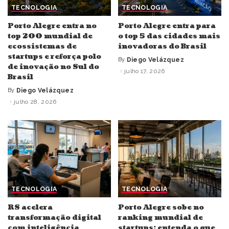
TECNOLOGIA
TECNOLOGIA
Porto Alegre entra no
Porto Alegre entra para
top 200 mundial de
o top 5 das cidades mais
ecossistemas de
inovadoras do Brasil
startups e reforça polo
By
Diego Velázquez
Posted
de inovação no Sul do
by
julho 17, 2026
Brasil
By
Diego Velázquez
Posted
by
julho 28, 2026
TECNOLOGIA
TECNOLOGIA
RS acelera
Porto Alegre sobe no
transformação digital
ranking mundial de
com inteligência
startups; entenda o que