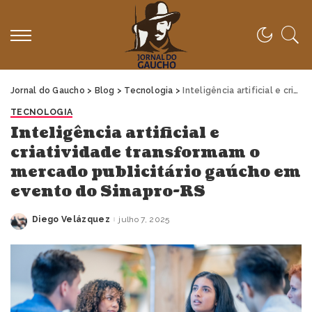
Jornal do Gaucho
>
Blog
>
Tecnologia
>
Inteligência artificial e criatividade transformam o mercado publicitário gaúcho em evento do Sinapro-RS
TECNOLOGIA
Inteligência artificial e
criatividade transformam o
mercado publicitário gaúcho em
evento do Sinapro-RS
Diego Velázquez
julho 7, 2025
Posted
by