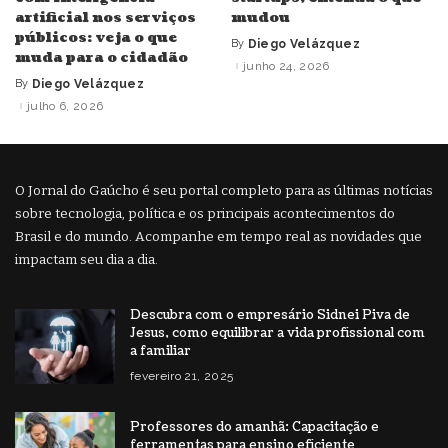
artificial nos serviços
mudou
públicos: veja o que
By
Diego Velázquez
Posted
muda para o cidadão
by
junho 24, 2026
By
Diego Velázquez
Posted
by
julho 6, 2026
O Jornal do Gaúcho é seu portal completo para as últimas notícias
sobre tecnologia, política e os principais acontecimentos do
Brasil e do mundo. Acompanhe em tempo real as novidades que
impactam seu dia a dia.
Descubra com o empresário Sidnei Piva de
Jesus, como equilibrar a vida profissional com
a familiar
fevereiro 21, 2025
Professores do amanhã: Capacitação e
ferramentas para ensino eficiente