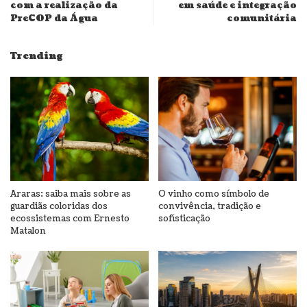
com a realização da
em saúde e integração
PreCOP da Água
comunitária
Trending
Araras: saiba mais sobre as
O vinho como símbolo de
guardiãs coloridas dos
convivência, tradição e
ecossistemas com Ernesto
sofisticação
Matalon