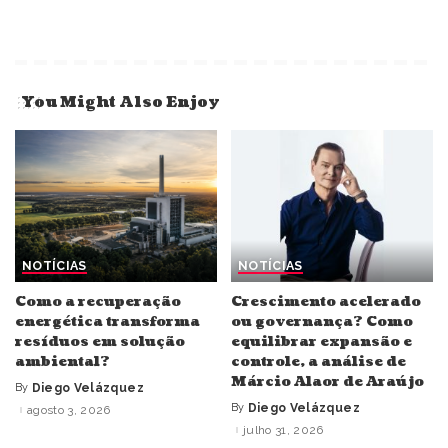
You Might Also Enjoy
NOTÍCIAS
NOTÍCIAS
Como a recuperação
Crescimento acelerado
energética transforma
ou governança? Como
resíduos em solução
equilibrar expansão e
ambiental?
controle, a análise de
Márcio Alaor de Araújo
By
Diego Velázquez
Posted
by
By
Diego Velázquez
agosto 3, 2026
Posted
by
julho 31, 2026