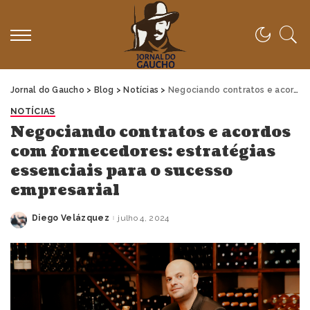
Jornal do Gaucho
>
Blog
>
Notícias
>
Negociando contratos e acordos com fornecedores: estratégias essenciais para o sucesso empresarial
NOTÍCIAS
Negociando contratos e acordos
com fornecedores: estratégias
essenciais para o sucesso
empresarial
Diego Velázquez
julho 4, 2024
Posted
by