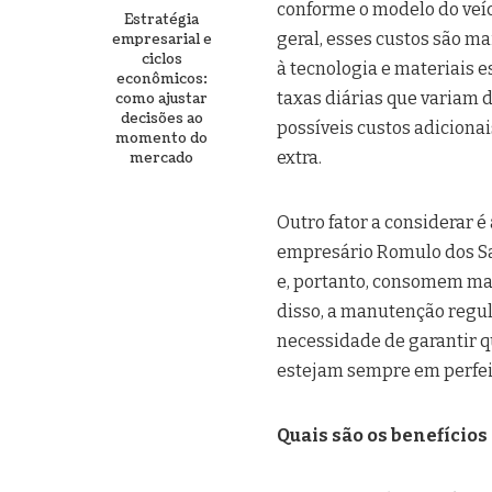
conforme o modelo do veíc
Estratégia
geral, esses custos são m
empresarial e
ciclos
à tecnologia e materiais 
econômicos:
taxas diárias que variam
como ajustar
decisões ao
possíveis custos adiciona
momento do
extra.
mercado
Outro fator a considerar 
empresário Romulo dos Sa
e, portanto, consomem ma
disso, a manutenção regul
necessidade de garantir 
estejam sempre em perfei
Quais são os benefícios