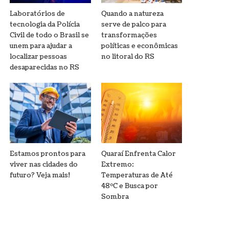
Laboratórios de
Quando a natureza
tecnologia da Polícia
serve de palco para
Civil de todo o Brasil se
transformações
unem para ajudar a
políticas e econômicas
localizar pessoas
no litoral do RS
desaparecidas no RS
Estamos prontos para
Quaraí Enfrenta Calor
viver nas cidades do
Extremo:
futuro? Veja mais!
Temperaturas de Até
48ºC e Busca por
Sombra