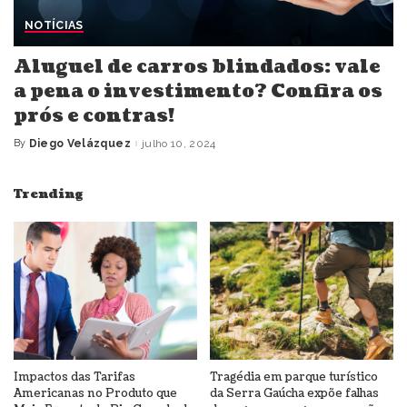
NOTÍCIAS
Aluguel de carros blindados: vale
a pena o investimento? Confira os
prós e contras!
By
Diego Velázquez
julho 10, 2024
Posted
by
Trending
Impactos das Tarifas
Tragédia em parque turístico
Americanas no Produto que
da Serra Gaúcha expõe falhas