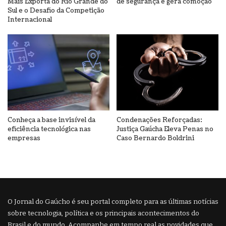
Mais Exporta do Rio Grande do
de segurança e gera comoção
Sul e o Desafio da Competição
Internacional
Conheça a base invisível da
Condenações Reforçadas:
eficiência tecnológica nas
Justiça Gaúcha Eleva Penas no
empresas
Caso Bernardo Boldrini
O Jornal do Gaúcho é seu portal completo para as últimas notícias
sobre tecnologia, política e os principais acontecimentos do
Brasil e do mundo. Acompanhe em tempo real as novidades que