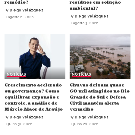
remédio?
resíduos em solução
ambiental?
By
Diego Velázquez
Posted
by
By
Diego Velázquez
agosto 6, 2026
Posted
by
agosto 3, 2026
NOTÍCIAS
NOTÍCIAS
Crescimento acelerado
Chuvas deixam quase
ou governança? Como
60 mil atingidos no Rio
equilibrar expansão e
Grande do Sul e Defesa
controle, a análise de
Civil mantém alerta
Márcio Alaor de Araújo
vermelho
By
Diego Velázquez
By
Diego Velázquez
Posted
Posted
by
by
julho 31, 2026
julho 28, 2026