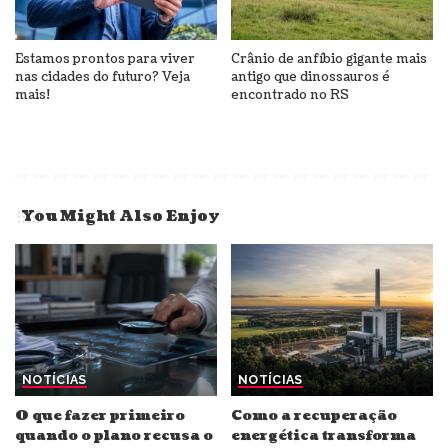
Estamos prontos para viver
Crânio de anfíbio gigante mais
nas cidades do futuro? Veja
antigo que dinossauros é
mais!
encontrado no RS
You Might Also Enjoy
NOTÍCIAS
NOTÍCIAS
O que fazer primeiro
Como a recuperação
quando o plano recusa o
energética transforma