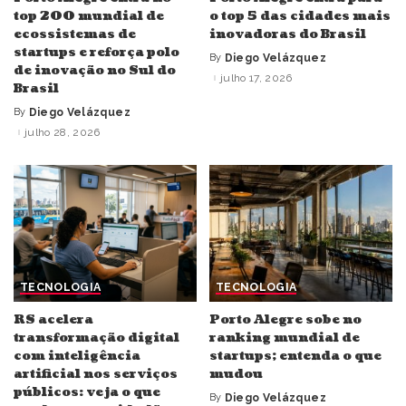
top 200 mundial de
o top 5 das cidades mais
ecossistemas de
inovadoras do Brasil
startups e reforça polo
By
Diego Velázquez
Posted
de inovação no Sul do
by
julho 17, 2026
Brasil
By
Diego Velázquez
Posted
by
julho 28, 2026
TECNOLOGIA
TECNOLOGIA
RS acelera
Porto Alegre sobe no
transformação digital
ranking mundial de
com inteligência
startups; entenda o que
artificial nos serviços
mudou
públicos: veja o que
By
Diego Velázquez
Posted