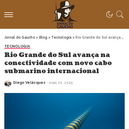
Jornal do Gaucho
>
Blog
>
Tecnologia
>
Rio Grande do Sul avança na conectividade com novo cabo submarino internacional
TECNOLOGIA
Rio Grande do Sul avança na
conectividade com novo cabo
submarino internacional
Diego Velázquez
maio 20, 2025
Posted
by