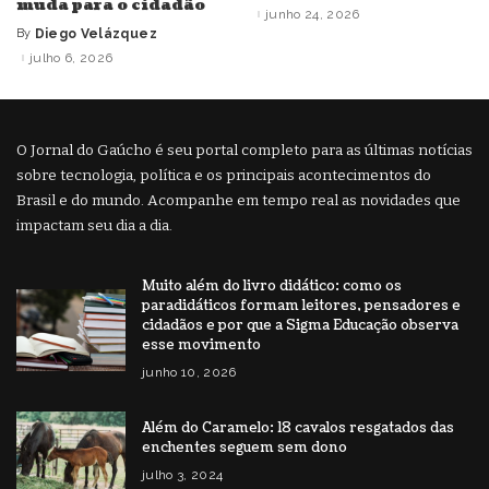
muda para o cidadão
by
junho 24, 2026
By
Diego Velázquez
Posted
by
julho 6, 2026
O Jornal do Gaúcho é seu portal completo para as últimas notícias
sobre tecnologia, política e os principais acontecimentos do
Brasil e do mundo. Acompanhe em tempo real as novidades que
impactam seu dia a dia.
Muito além do livro didático: como os
paradidáticos formam leitores, pensadores e
cidadãos e por que a Sigma Educação observa
esse movimento
junho 10, 2026
Além do Caramelo: 18 cavalos resgatados das
enchentes seguem sem dono
julho 3, 2024